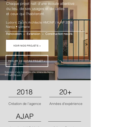
Chaque projet naît d'une écoute attentive
du lieu, de ses usages et de celles
et ceux qui l'habiteront.
Ludovic Zacchi Architecte HMONP / AJAP 2018
Nancy • Lorraine
Rénovation – Extension – Construction neuve.
VOIR NOS PROJETS >
PARLER DE VOTRE PROJET >
Extension d'une maison de ville, Villers-lès-Nancy
© Charly Broyez
2018
20+
Création de l'agence
Années d'expérience
AJAP