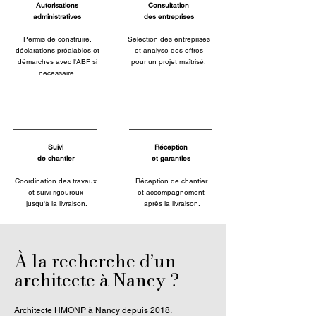
Autorisations
Consultation
administratives
des entreprises
Permis de construire,
Sélection des entreprises
déclarations préalables et
et analyse des offres
démarches avec l'ABF si
pour un projet maîtrisé.
nécessaire.
Suivi
Réception
de chantier
et garanties
Coordination des travaux
Réception de chantier
et suivi rigoureux
et accompagnement
jusqu'à la livraison.
après la livraison.
À la recherche d’un
architecte à Nancy ?
Architecte HMONP à Nancy depuis 2018.